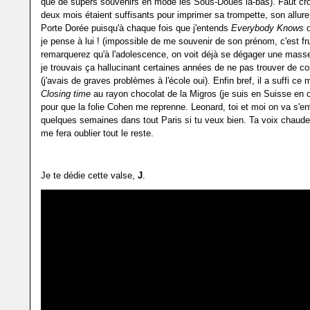
que de supers souvenirs en mode les Sous-Doués là-bas). Faut cro
deux mois étaient suffisants pour imprimer sa trompette, son allure
Porte Dorée puisqu'à chaque fois que j'entends
Everybody Knows
je pense à lui ! (impossible de me souvenir de son prénom, c'est fr
remarquerez qu'à l'adolescence, on voit déjà se dégager une masse
je trouvais ça hallucinant certaines années de ne pas trouver de c
(j'avais de graves problèmes à l'école oui). Enfin bref, il a suffi ce 
Closing time
au rayon chocolat de la Migros (je suis en Suisse en
pour que la folie Cohen me reprenne. Leonard, toi et moi on va s'env
quelques semaines dans tout Paris si tu veux bien. Ta voix chaude
me fera oublier tout le reste.
Je te dédie cette valse,
J
.