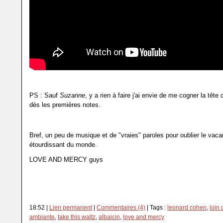
PS : Sauf
Suzanne
, y a rien à faire j'ai envie de me cogner la tête
dès les premières notes.
Bref, un peu de musique et de "vraies" paroles pour oublier le vac
étourdissant du monde.
LOVE AND MERCY guys
18:52 |
Lien permanent
|
Commentaires (4)
| Tags :
leonard cohen
,
loin 
ambiante
,
take this waltz
,
albaicin
,
love and mercy