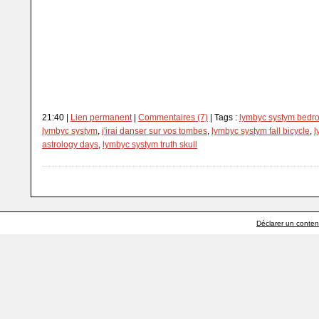
21:40 |
Lien permanent
|
Commentaires (7)
| Tags :
lymbyc systym bedr
lymbyc systym
,
j'irai danser sur vos tombes
,
lymbyc systym fall bicycle
,
l
astrology days
,
lymbyc systym truth skull
Déclarer un contenu 