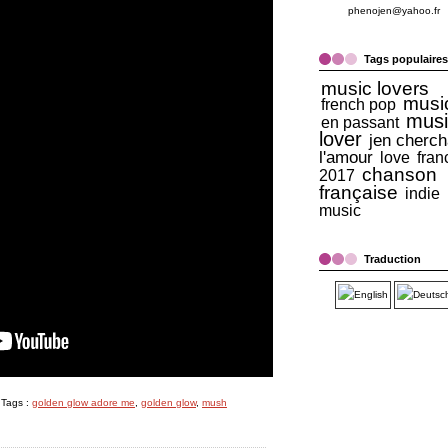
phenojen@yahoo.fr
Tags populaires
music lovers
musi
french pop
musi
en passant
lover
jen cherch
l'amour
love
fran
chanson
2017
française
indie
music
Traduction
 Tags :
golden glow adore me
,
golden glow
,
mush