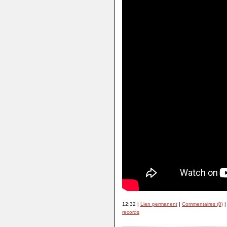
12:32 |
Lien permanent
|
Commentaires (0)
|
records