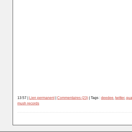
13:57 |
Lien permanent
|
Commentaires (23)
| Tags :
deedee
,
twitter
,
qua
mush records