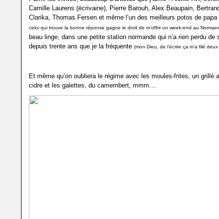
Camille Laurens (écrivaine), Pierre Barouh, Alex Beaupain, Bertran
Clarika, Thomas Fersen et même l’un des meilleurs potos de papa 
celui qui trouve la bonne réponse gagne le droit de m’offrir un week-end au Normand
beau linge, dans une petite station normande qui n’a rien perdu de
depuis trente ans que je la fréquente
(mon Dieu, de l’écrire ça m’a filé deux 
Et même qu’on oubliera le régime avec les moules-frites, un grillé
cidre et les galettes, du camembert, mmm…