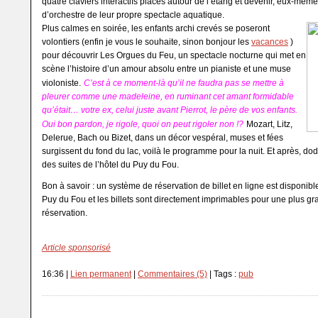
quatre claviers interactifs placés autour de l’étang et devenir, eux-même
d’orchestre de leur propre spectacle aquatique.
Plus calmes en soirée, les enfants archi crevés se poseront
volontiers (enfin je vous le souhaite, sinon bonjour les
vacances
)
pour découvrir Les Orgues du Feu, un spectacle nocturne qui met en
scène l’histoire d’un amour absolu entre un pianiste et une muse
violoniste.
C’est à ce moment-là qu’il ne faudra pas se mettre à
pleurer comme une madeleine, en ruminant cet amant formidable
qu’était… votre ex, celui juste avant Pierrot, le père de vos enfants.
Oui bon pardon, je rigole, quoi on peut rigoler non !?
Mozart, Litz,
Delerue, Bach ou Bizet, dans un décor vespéral, muses et fées
surgissent du fond du lac, voilà le programme pour la nuit. Et après, do
des suites de l’hôtel du Puy du Fou.
Bon à savoir : un système de réservation de billet en ligne est disponible
Puy du Fou et les billets sont directement imprimables pour une plus gra
réservation.
Article sponsorisé
16:36 |
Lien permanent
|
Commentaires (5)
| Tags :
pub