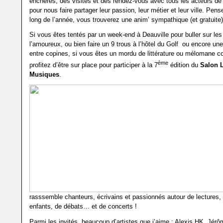
enchères, des visites et des rendez-vous avec tous les acteurs de 
pour nous faire partager leur passion, leur métier et leur ville. Pens
long de l’année, vous trouverez une anim’ sympathique (et gratuite)
Si vous êtes tentés par un week-end à Deauville pour buller sur le
l’amoureux, ou bien faire un 9 trous à l’hôtel du Golf ou encore un
entre copines, si vous êtes un mordu de littérature ou mélomane 
ème
profitez d’être sur place pour participer à la 7
édition du
Salon L
Musiques
.
rasssemble chanteurs, écrivains et passionnés autour de lectures, d
enfants, de débats… et de concerts !
Parmi les invités, beaucoup d’artistes que j’aime : Alexis HK, Jérô