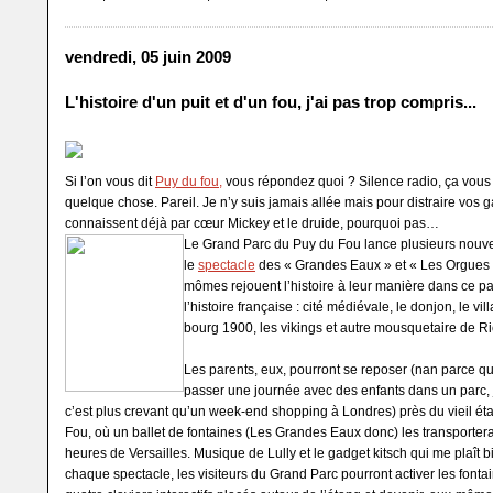
vendredi, 05 juin 2009
L'histoire d'un puit et d'un fou, j'ai pas trop compris...
Si l’on vous dit
Puy du fou,
vous répondez quoi ? Silence radio, ça vous
quelque chose. Pareil. Je n’y suis jamais allée mais pour distraire vos 
connaissent déjà par cœur Mickey et le druide, pourquoi pas…
Le Grand Parc du Puy du Fou lance plusieurs nouv
le
spectacle
des « Grandes Eaux » et « Les Orgues 
mômes rejouent l’histoire à leur manière dans ce pa
l’histoire française : cité médiévale, le donjon, le vi
bourg 1900, les vikings et autre mousquetaire de Ri
Les parents, eux, pourront se reposer (nan parce q
passer une journée avec des enfants dans un parc,
c’est plus crevant qu’un week-end shopping à Londres) près du vieil é
Fou, où un ballet de fontaines (Les Grandes Eaux donc) les transporte
heures de Versailles. Musique de Lully et le gadget kitsch qui me plaît bi
chaque spectacle, les visiteurs du Grand Parc pourront activer les fonta