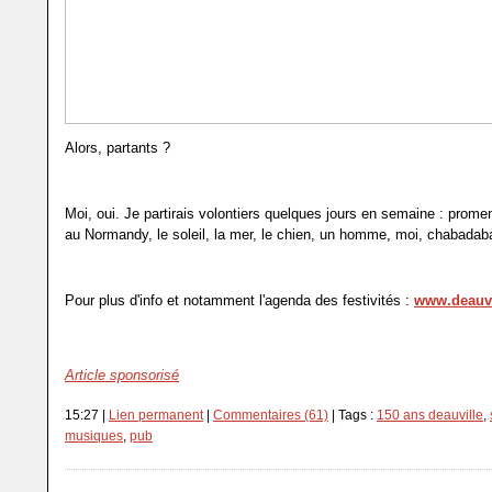
Alors, partants ?
Moi, oui. Je partirais volontiers quelques jours en semaine : prome
au Normandy, le soleil, la mer, le chien, un homme, moi, chabad
Pour plus d'info et notamment l'agenda des festivités :
www.deauvil
Article sponsorisé
15:27 |
Lien permanent
|
Commentaires (61)
| Tags :
150 ans deauville
,
musiques
,
pub