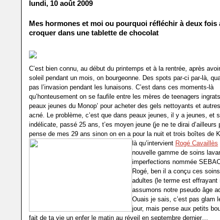
lundi, 10 août 2009
Mes hormones et moi ou pourquoi réfléchir à deux fois 
croquer dans une tablette de chocolat
C’est bien connu, au début du printemps et à la rentrée, après avoi
soleil pendant un mois, on bourgeonne. Des spots par-ci par-là, qu
pas l’invasion pendant les lunaisons. C’est dans ces moments-là
qu’honteusement on se faufile entre les mères de teenagers ingrat
peaux jeunes du Monop’ pour acheter des gels nettoyants et autres
acné. Le problème, c’est que dans peaux jeunes, il y a jeunes, et s
indélicate, passé 25 ans, t’es moyen jeune (je ne te dirai d’ailleurs
pense de mes 29 ans sinon on en a pour la nuit et trois boîtes de 
là qu’intervient
Rogé Cavaillès
nouvelle gamme de soins lavan
imperfections nommée SEBAC
Rogé, ben il a conçu ces soin
adultes (le terme est effrayant
assumons notre pseudo âge adu
Ouais je sais, c’est pas glam 
jour, mais pense aux petits bo
fait de ta vie un enfer le matin au réveil en septembre dernier…