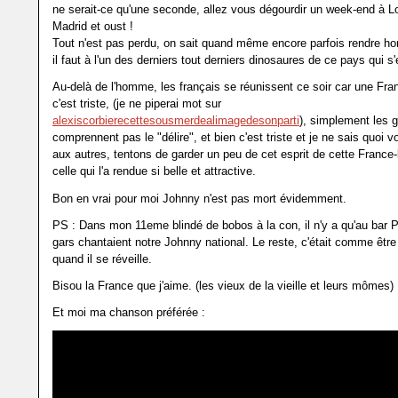
ne serait-ce qu'une seconde, allez vous dégourdir un week-end à L
Madrid et oust !
Tout n'est pas perdu, on sait quand même encore parfois rendr
il faut à l'un des derniers tout derniers dinosaures de ce pays qui s
Au-delà de l'homme, les français se réunissent ce soir car une Fran
c'est triste, (je ne piperai mot sur
alexiscorbierecettesousmerdealimagedesonparti
), simplement les 
comprennent pas le "délire", et bien c'est triste et je ne sais quoi 
aux autres, tentons de garder un peu de cet esprit de cette France-l
celle qui l'a rendue si belle et attractive.
Bon en vrai pour moi Johnny n'est pas mort évidemment.
PS : Dans mon 11eme blindé de bobos à la con, il n'y a qu'au bar
gars chantaient notre Johnny national. Le reste, c'était comme êtr
quand il se réveille.
Bisou la France que j'aime. (les vieux de la vieille et leurs mômes)
Et moi ma chanson préférée :