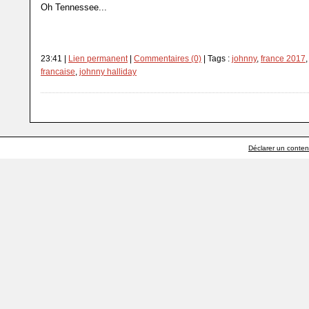
Oh Tennessee...
23:41 |
Lien permanent
|
Commentaires (0)
| Tags :
johnny
,
france 2017
francaise
,
johnny halliday
Déclarer un contenu 