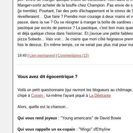
Manger=sortir acheter de la bouffe chez Champion. Pas envie de sor
(je tremble). Pourtant, l'air des pots d'échappement et le stress de 
réveilleraient... Que faire ? Prendre mon courage à deux mains et vo
passe, dans la rue ? Ou se résigner à manger la boîte de sardines 
pastèque par excès de paresse ? La pastèque, c'est bon mais qua
et déjà quelque chose dans l'estomac. Et j'avoue une petite faible
pizza Sobedo... Vais voir... Je crains que mon côté feignasse pren
fois le dessus. En même temps, ce ne serait pas plus mal pour ma t
18:40 |
Lien permanent
|
Commentaires (15)
Vous avez dit égocentrique ?
Voilà un petit questionnaire (qui raviront les blogueurs au chômage, 
chipé à
Corwin
, lui-même l'ayant piqué à
La Dilettante
Alors, quelle est la chanson...
Qui vous rend joyeux
: "Young americans" de David Bowie
Qui vous rappelle un ex-copain
: "Wings" d'Ethyline