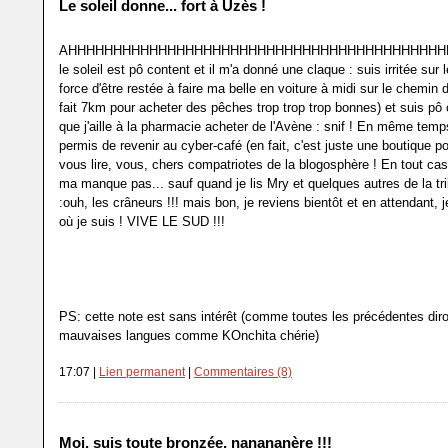
Le soleil donne... fort à Uzès !
AHHHHHHHHHHHHHHHHHHHHHHHHHHHHHHHHHHHHHHHHHH
le soleil est pô content et il m'a donné une claque : suis irritée sur l
force d'être restée à faire ma belle en voiture à midi sur le chemin 
fait 7km pour acheter des pêches trop trop trop bonnes) et suis pô 
que j'aille à la pharmacie acheter de l'Avène : snif ! En même temp
permis de revenir au cyber-café (en fait, c'est juste une boutique p
vous lire, vous, chers compatriotes de la blogosphère ! En tout cas
ma manque pas... sauf quand je lis Mry et quelques autres de la tr
:ouh, les crâneurs !!! mais bon, je reviens bientôt et en attendant, j
où je suis ! VIVE LE SUD !!!
PS: cette note est sans intérêt (comme toutes les précédentes diro
mauvaises langues comme KOnchita chérie)
17:07 |
Lien permanent
|
Commentaires (8)
Moi, suis toute bronzée, nanananère !!!