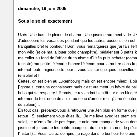
dimanche, 19 juin 2005
Sous le soleil exactement
Uzès. Une bastide pleine de charme. Une piscine rarement vide. 
J'adooooore les vacances pendant que les autres bossent : on est 
tranquilles bref le bonheur ! Bon, vous remarquerez que j'ai fais l'ef
mon vélo (et de ma la jouer bobo champêtre), pédaler sur 3 petits k
me coller au fond de l'office du tourisme d'Uzès puis acheter (co
touriste) ma petite télécarte FranceTélécom pour la mettre dans la 
internet toute mignonnette pour... vous laisser quelques nouvelles d
(ensoleillé) !
Certes, on est bien au Luxembourg mais on est encore mieux là où 
j'ignore si certains connaissent mais c'est vraiment un hâvre de pai
bobo qui se respecte ! Promis, je reviendrai bientôt sur mon blog c
informer de tout coup de soleil ou coup d'amour (oui, j'aime écoute
de spleen)...
En tout cas, préparez-vous à retrouver une Jen plus en forme que
retour ! Si seulement vous étiez là... Je me lève avec les premiers
soleil, je m'empiffre de pastèque, je noie mon manque de vous dans
piscine et je scrutte les petits bourgeois du coin (mais rien de préc
l'instant)... Vous l'aurez compris, je nage dans le bonheur telle une 