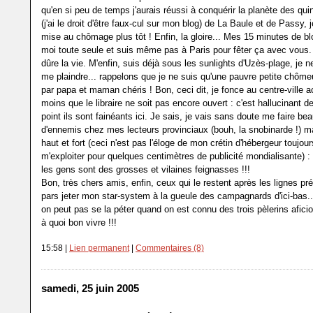
qu'en si peu de temps j'aurais réussi à conquérir la planète des qu
(j'ai le droit d'être faux-cul sur mon blog) de La Baule et de Passy, 
mise au chômage plus tôt ! Enfin, la gloire... Mes 15 minutes de bl
moi toute seule et suis même pas à Paris pour fêter ça avec vous.
dûre la vie. M'enfin, suis déjà sous les sunlights d'Uzès-plage, je n
me plaindre... rappelons que je ne suis qu'une pauvre petite chôm
par papa et maman chéris ! Bon, ceci dit, je fonce au centre-ville a
moins que le libraire ne soit pas encore ouvert : c'est hallucinant de
point ils sont fainéants ici. Je sais, je vais sans doute me faire b
d'ennemis chez mes lecteurs provinciaux (bouh, la snobinarde !) ma
haut et fort (ceci n'est pas l'éloge de mon crétin d'hébergeur toujour
m'exploiter pour quelques centimètres de publicité mondialisante) :
les gens sont des grosses et vilaines feignasses !!!
Bon, très chers amis, enfin, ceux qui le restent après les lignes pr
pars jeter mon star-system à la gueule des campagnards d'ici-bas..
on peut pas se la péter quand on est connu des trois pèlerins afici
à quoi bon vivre !!!
15:58 |
Lien permanent
|
Commentaires (8)
samedi, 25 juin 2005