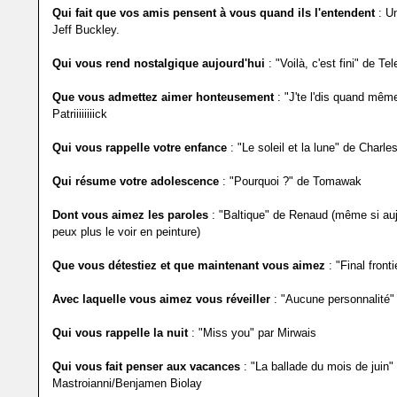
Qui fait que vos amis pensent à vous quand ils l'entendent
: U
Jeff Buckley.
Qui vous rend nostalgique aujourd'hui
: "Voilà, c'est fini" de T
Que vous admettez aimer honteusement
: "J'te l'dis quand mêm
Patriiiiiiiick
Qui vous rappelle votre enfance
: "Le soleil et la lune" de Charle
Qui résume votre adolescence
: "Pourquoi ?" de Tomawak
Dont vous aimez les paroles
: "Baltique" de Renaud (même si aujo
peux plus le voir en peinture)
Que vous détestiez et que maintenant vous aimez
: "Final fron
Avec laquelle vous aimez vous réveiller
: "Aucune personnalité"
Qui vous rappelle la nuit
: "Miss you" par Mirwais
Qui vous fait penser aux vacances
: "La ballade du mois de juin"
Mastroianni/Benjamen Biolay