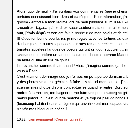
Alors, quoi de neuf ? J'ai vu dans vos commentaires (que je chéris 
certains connaissent bien Uzès et sa région... Pour information, j'ai 
grosse - entorse à mon régime lors de mon passage au musée HA
crocodiles, tagada, pâtes dites super acides( mais en fait elles ne
tout, j'étais dégu') et zan ont fait le bonheur de mon palais et de c
!!! Question bonne bouffe, ici, je me régale avec les tartines au cav
d'aubergines et autres tapenades sur mes tomates cerises.... ou e
tomates appelées langues de boeufs qui ont un goût succulent... m
j'avoue que je préfère un tantinet la cuisine de coins comme Marsei
ne reste qu'une affaire de goût !
En revanche, comme il fait chaud ! Alors, j'imagine comme ça doit 
vous à Paris...
C'est vraiment dommage que je n'ai pas un pc à portée de main à la
y des photos vraiment géniales à faire... Mais j'ai mon Lomo... j'es
scanner mes photos disons conceptuelles quand je rentre. Bon, sur
rentrer à la maison, me baigner et me faire une petite aubergine gri
melon parcqu'ici, c'est jour de marché et ya trop de pseudo bobos e
(beaucoup habitent dans la région) qui envahissent mon espace vita
bientôt mes blogueurs chéris !
10:22 |
Lien permanent
|
Commentaires (5)