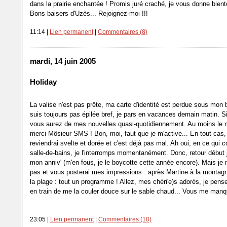
dans la prairie enchantée ! Promis juré craché, je vous donne bien
Bons baisers d'Uzès... Rejoignez-moi !!!
11:14 |
Lien permanent
|
Commentaires (8)
mardi, 14 juin 2005
Holiday
La valise n'est pas prête, ma carte d'identité est perdue sous mon b
suis toujours pas épilée bref, je pars en vacances demain matin. Si
vous aurez de mes nouvelles quasi-quotidiennement. Au moins le
merci Môsieur SMS ! Bon, moi, faut que je m'active... En tout cas,
reviendrai svelte et dorée et c'est déjà pas mal. Ah oui, en ce qui c
salle-de-bains, je l'interromps momentanément. Donc, retour début ju
mon anniv' (m'en fous, je le boycotte cette année encore). Mais je 
pas et vous posterai mes impressions : après Martine à la montagn
la plage : tout un programme ! Allez, mes chéri'e)s adorés, je pens
en train de me la couler douce sur le sable chaud... Vous me manq
23:05 |
Lien permanent
|
Commentaires (10)