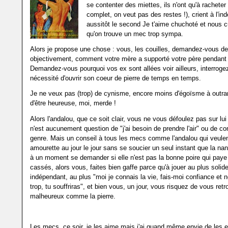
se contenter des miettes, ils n'ont qu'à racheter
complet, on veut pas des restes !), crient à l'i
aussitôt le second Je t'aime chuchoté et nous c
qu'on trouve un mec trop sympa.
Alors je propose une chose : vous, les couilles, demandez-vous d
objectivement, comment votre mère a supporté votre père pendant 
Demandez-vous pourquoi vos ex sont allées voir ailleurs, interroge
nécessité d'ouvrir son coeur de pierre de temps en temps.
Je ne veux pas (trop) de cynisme, encore moins d'égoïsme à outra
d'être heureuse, moi, merde !
Alors l'andalou, que ce soit clair, vous ne vous défoulez pas sur lui 
n'est aucunement question de "j'ai besoin de prendre l'air" ou de co
genre. Mais un conseil à tous les mecs comme l'andalou qui veulent
amourette au jour le jour sans se soucier un seul instant que la na
à un moment se demander si elle n'est pas la bonne poire qui paye
cassés, alors vous, faites bien gaffe parce qu'à jouer au plus solid
indépendant, au plus "moi je connais la vie, fais-moi confiance et 
trop, tu souffriras", et bien vous, un jour, vous risquez de vous retr
malheureux comme la pierre.
Les mecs, ce soir, je les aime mais j'ai quand même envie de les e