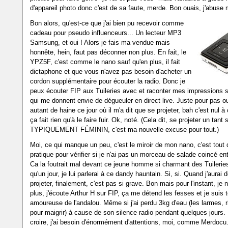
d'appareil photo donc c'est de sa faute, merde. Bon ouais, j'abus
Bon alors, qu'est-ce que j'ai bien pu recevoir comme
cadeau pour pseudo influenceurs... Un lecteur MP3
Samsung, et oui ! Alors je fais ma vendue mais
honnête, hein, faut pas déconner non plus. En fait, le
YPZ5F, c'est comme le nano sauf qu'en plus, il fait
dictaphone et que vous n'avez pas besoin d'acheter un
cordon supplémentaire pour écouter la radio. Donc je
peux écouter FIP aux Tuileries avec et raconter mes impressions s
qui me donnent envie de dégueuler en direct live. Juste pour pas oub
autant de haine ce jour où il m'a dit que se projeter, bah c'est nul à
ça fait rien qu'à le faire fuir. Ok, noté. (Cela dit, se projeter un tant 
TYPIQUEMENT FÉMININ, c'est ma nouvelle excuse pour tout.)
Moi, ce qui manque un peu, c'est le miroir de mon nano, c'est tou
pratique pour vérifier si je n'ai pas un morceau de salade coincé ent
Ca la foutrait mal devant ce jeune homme si charmant des Tuilerie
qu'un jour, je lui parlerai à ce dandy hauntain. Si, si. Quand j'aurai
projeter, finalement, c'est pas si grave. Bon mais pour l'instant, je 
plus, j'écoute Arthur H sur FIP, ça me détend les fesses et je suis 
amoureuse de l'andalou. Même si j'ai perdu 3kg d'eau (les larmes, 
pour maigrir) à cause de son silence radio pendant quelques jours.
croire, j'ai besoin d'énormément d'attentions, moi, comme Merdocu