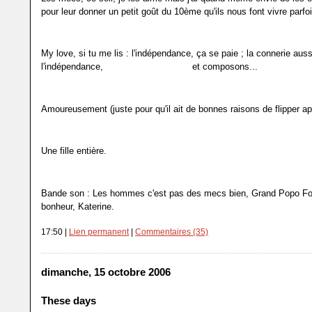
pour leur donner un petit goût du 10ème qu'ils nous font vivre parfoi
My love, si tu me lis : l'indépendance, ça se paie ; la connerie aussi
l'indépendance,
travaille le sentiment
et composons...
Amoureusement (juste pour qu'il ait de bonnes raisons de flipper apr
Une fille entière.
Bande son : Les hommes c'est pas des mecs bien, Grand Popo Foo
bonheur, Katerine.
17:50 |
Lien permanent
|
Commentaires (35)
dimanche, 15 octobre 2006
These days