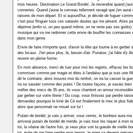
trois heures. Destination Le Grand Bordel. Je reviendrai quand j'aur
conneries. Quand j'aurai le cerveau tellement ravagé que j'en aurai 
raisons de mon départ. Et si aujourd'hui, je décide de fuguer com
c'est pour flinguer tous ces satanés doutes qui me pèsent. Alors pa
déprime (enfin si, un peu quand même, on ne renie pas ses goûts) 
musique qui va me redonner cette envie de bouffer les connasses e
dans mon genre.
Envie de faire n'importe quoi, d'avoir la tête qui tourne à en gerber 
des locaux. J'en peux plus, là, besoin d'air. Punaise, j'ai hâte d'y ê
revenir en pleine forme.
En mon absence, merci de tuer pour moi les regrets, effacez les bo
commises comme par magie et dites à l'andalou que je suis une fille
dit le contraire, alors trouvez-moi du renfort, on ira lui casser la gu
ira se saouler comme des putes ! De toutes façons, je savais bien qu
méfier des mecs de 35 ans, ils vous chantent un amour inconsidéré
par gerber sur votre literie ! Du coup, vous finissez par perdre rais
demandez pourquoi le kiné de Cé est finalement le mec le plus fi
alors que personnait ne misait sur lui !
Putain de bordel, je vais y arriver, vous verrez, le bonheur aura ma 
arriverai putain de bordel de merde, je vais tous les niquer à mon re
toi, la vilaine de l'autre fois, je veux plus voir ta gueule de vieille b
toi, évite de me faire perdre mon temps, le mien va devenir précieux