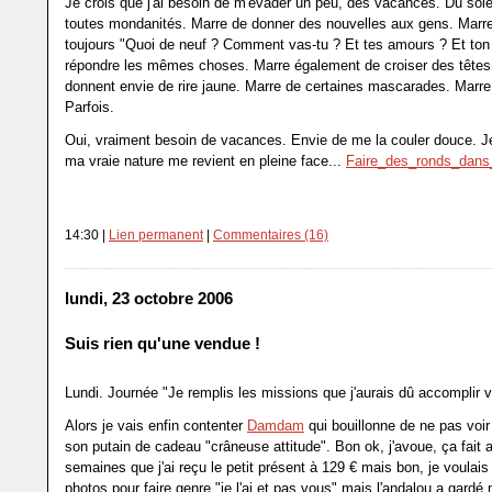
Je crois que j'ai besoin de m'évader un peu, des vacances. Du solei
toutes mondanités. Marre de donner des nouvelles aux gens. Marre
toujours "Quoi de neuf ? Comment vas-tu ? Et tes amours ? Et ton 
répondre les mêmes choses. Marre également de croiser des têtes
donnent envie de rire jaune. Marre de certaines mascarades. Marre d
Parfois.
Oui, vraiment besoin de vacances. Envie de me la couler douce. Je
ma vraie nature me revient en pleine face...
Faire_des_ronds_dans_
14:30 |
Lien permanent
|
Commentaires (16)
lundi, 23 octobre 2006
Suis rien qu'une vendue !
Lundi. Journée "Je remplis les missions que j'aurais dû accomplir 
Alors je vais enfin contenter
Damdam
qui bouillonne de ne pas voi
son putain de cadeau "crâneuse attitude". Bon ok, j'avoue, ça fait
semaines que j'ai reçu le petit présent à 129 € mais bon, je voulais
photos pour faire genre "je l'ai et pas vous" mais l'andalou a gard