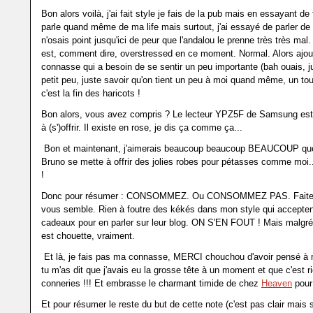
Bon alors voilà, j'ai fait style je fais de la pub mais en essayant de 
parle quand même de ma life mais surtout, j'ai essayé de parler de
n'osais point jusqu'ici de peur que l'andalou le prenne très très mal.
est, comment dire, overstressed en ce moment. Normal. Alors ajo
connasse qui a besoin de se sentir un peu importante (bah ouais, j
petit peu, juste savoir qu'on tient un peu à moi quand même, un tout
c'est la fin des haricots !
Bon alors, vous avez compris ? Le lecteur YPZ5F de Samsung est 
à (s')offrir. Il existe en rose, je dis ça comme ça...
Bon et maintenant, j'aimerais beaucoup beaucoup BEAUCOUP qu
Bruno se mette à offrir des jolies robes pour pétasses comme moi..
!
Donc pour résumer : CONSOMMEZ. Ou CONSOMMEZ PAS. Faites
vous semble. Rien à foutre des kékés dans mon style qui acceptent
cadeaux pour en parler sur leur blog. ON S'EN FOUT ! Mais malgré t
est chouette, vraiment.
Et là, je fais pas ma connasse, MERCI chouchou d'avoir pensé à
tu m'as dit que j'avais eu la grosse tête à un moment et que c'est 
conneries !!! Et embrasse le charmant timide de chez
Heaven
pour 
Et pour résumer le reste du but de cette note (c'est pas clair mais 