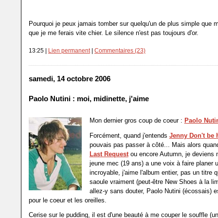
Pourquoi je peux jamais tomber sur quelqu'un de plus simple que m
que je me ferais vite chier. Le silence n'est pas toujours d'or.
13:25 |
Lien permanent
|
Commentaires (23)
samedi, 14 octobre 2006
Paolo Nutini : moi, midinette, j'aime
Mon dernier gros coup de coeur :
Paolo Nuti
Forcément, quand j'entends
Jenny Don't be 
pouvais pas passer à côté... Mais alors quan
Last Request
ou encore Autumn, je deviens m
jeune mec (19 ans) a une voix à faire planer 
incroyable, j'aime l'album entier, pas un titre 
saoule vraiment (peut-être New Shoes à la lim
allez-y sans douter, Paolo Nutini (écossais) 
pour le coeur et les oreilles.
Cerise sur le pudding, il est d'une beauté à me couper le souffle (u