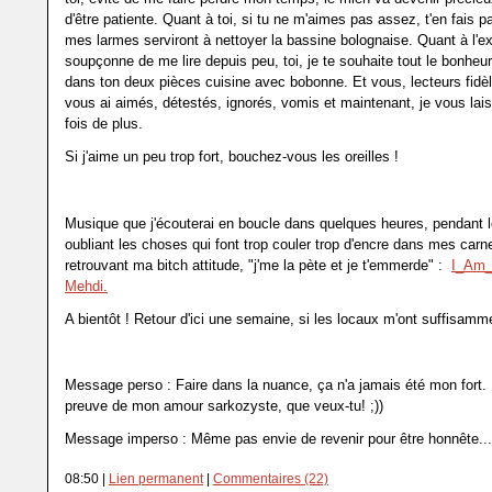
d'être patiente. Quant à toi, si tu ne m'aimes pas assez, t'en fais p
mes larmes serviront à nettoyer la bassine bolognaise. Quant à l'ex
soupçonne de me lire depuis peu, toi, je te souhaite tout le bonhe
dans ton deux pièces cuisine avec bobonne. Et vous, lecteurs fidèl
vous ai aimés, détestés, ignorés, vomis et maintenant, je vous lai
fois de plus.
Si j'aime un peu trop fort, bouchez-vous les oreilles !
Musique que j'écouterai en boucle dans quelques heures, pendant l
oubliant les choses qui font trop couler trop d'encre dans mes carn
retrouvant ma bitch attitude, "j'me la pète et je t'emmerde" :
I_Am_
Mehdi.
A bientôt ! Retour d'ici une semaine, si les locaux m'ont suffisamm
Message perso : Faire dans la nuance, ça n'a jamais été mon fort.
preuve de mon amour sarkozyste, que veux-tu! ;))
Message imperso : Même pas envie de revenir pour être honnête..
08:50 |
Lien permanent
|
Commentaires (22)