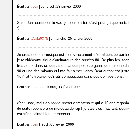
Écrit par :
Jen
| vendredi, 23 janvier 2009
Salut Jen, comment tu vas, je pense à toi, c'est pour ça que mets u
:)
Écrit par :
Attila0375
| dimanche, 25 janvier 2009
Je crois que sa musique est tout simplement très influencée par l
jeux vidéos/musique d'ordinateurs des années 80. De plus les scan
très actifs dans ce domaine. J'ai composé ce genre de musique d
90 et une des raisons qui me fait aimer Loney Dear autant est jus
"lofi" et "chiptune" qu'il utilise beaucoup dans ses compositions.
Écrit par : boubou | mardi, 03 février 2009
c'est juste, mais en bonne presque trentenaire qui a 15 ans regardait
de suite repensé à ce morceau de rap ! je sais c'est navrant. souri
est sûre, j'aime bien ce morceau.
Écrit par :
Jen
| jeudi, 05 février 2009