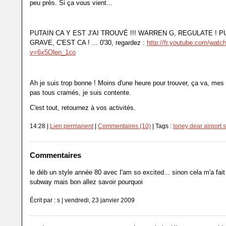
peu près. Si ça vous vient...
PUTAIN CA Y EST J'AI TROUVÉ !!! WARREN G, REGULATE ! P
GRAVE, C'EST CA ! ... 0'30, regardez :
http://fr.youtube.com/watc
v=6x5Olen_1co
Ah je suis trop bonne ! Moins d'une heure pour trouver, ça va, mes
pas tous cramés, je suis contente.
C'est tout, retournez à vos activités.
14:28 |
Lien permanent
|
Commentaires (10)
| Tags :
loney dear airport 
Commentaires
le déb un style année 80 avec I'am so excited... sinon cela m'a fai
subway mais bon allez savoir pourquoi
Écrit par : s | vendredi, 23 janvier 2009