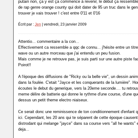
putain non, ça y est ça commence à revenir, le début ça ressembl
de rap genre orange county qui doit dater de 95 un truc dans le genr
trouver je vais trouver ! c'est entre 0'11 et 0'16
Écrit par :
Jen
| vendredi, 23 janvier 2009
Attentio... commentaire a la con...
Effectivement ca ressemble a qqc de connu... j'hésite entre un tit
wave ou un autre morceau que j'ai entendu un peu fusion.
Mais comme je ne retrouve pas, je suis parti sur une autre piste f
Poirot!!
A l'époque des diffusions de "Ricky ou la belle vie", un dessin anim
dans la foulée. C'etait "Jayce et les conquerants de la lumière". Hor
écoutes le debut du generique, vers la 20eme seconde.... tu retrou
meme délire de batterie qui donne le rythme d'une course, d'une que
dessus un petit theme electro niaiseux.
Ce serait donc une reminissence de ton conditionnement d'enfant q
ici. Cependant, les 20 ans qui te séparent de cette époque causent
distrodant qui melange "jayce" dans sa course vers "all he wants" e
deja...