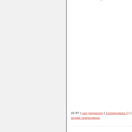
22:37 |
Lien permanent
|
Commentaires (7)
|
sentait l'ammoniaque