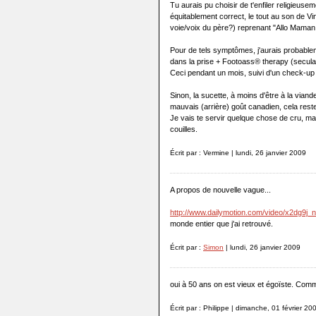
Tu aurais pu choisir de t'enfiler religieu
équitablement correct, le tout au son de Vi
voie/voix du père?) reprenant "Allo Maman
Pour de tels symptômes, j'aurais probablem
dans la prise + Footoass® therapy (secular
Ceci pendant un mois, suivi d'un check-up 
Sinon, la sucette, à moins d'être à la vian
mauvais (arrière) goût canadien, cela res
Je vais te servir quelque chose de cru, mai
couilles.
Écrit par : Vermine | lundi, 26 janvier 2009
A propos de nouvelle vague...
http://www.dailymotion.com/video/x2dg9j_
monde entier que j'ai retrouvé.
Écrit par :
Simon
| lundi, 26 janvier 2009
oui à 50 ans on est vieux et égoïste. Comm
Écrit par : Philippe | dimanche, 01 février 20