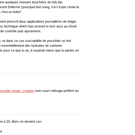
sement quelques menues bouchées de tofu bio
ncent Delerme (pourquoi bon sang, n'a-t-il pas choisi la
, chui un bobo".
ent prescrit deux applications journalières de doigts
y technique which has proved to kick ass) au réveil.
de contrôle puis ajustement.
de, et dans ce cas susceptible de posséder un fort
te essentiellement des hydrates de carbone.
s pour ce que tu as, il vaudrait mieux que tu partes en
nouvelle-vague_creation
mon court métrage préféré du
e à 20. Alors on devient con.
09