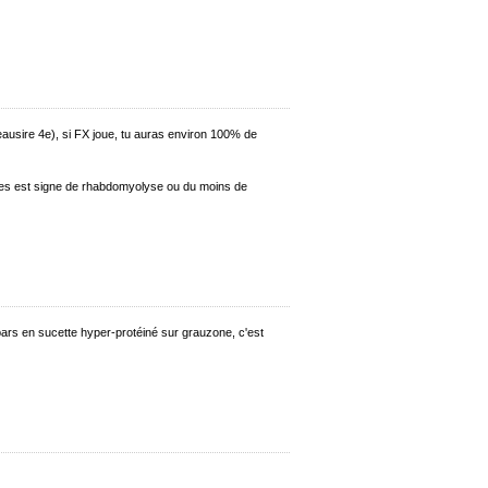
ausire 4e), si FX joue, tu auras environ 100% de
ales est signe de rhabdomyolyse ou du moins de
je pars en sucette hyper-protéiné sur grauzone, c'est