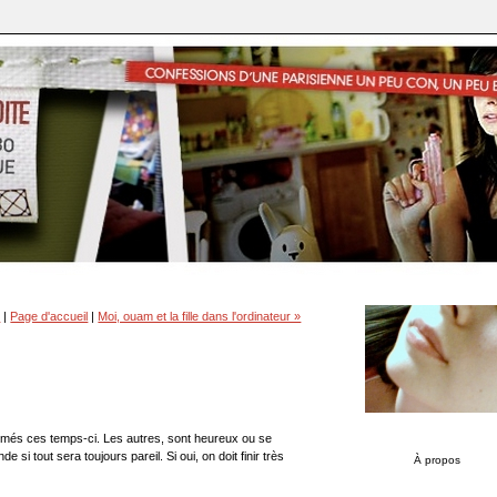
s
|
Page d'accueil
|
Moi, ouam et la fille dans l'ordinateur »
rimés ces temps-ci. Les autres, sont heureux ou se
 si tout sera toujours pareil. Si oui, on doit finir très
À propos