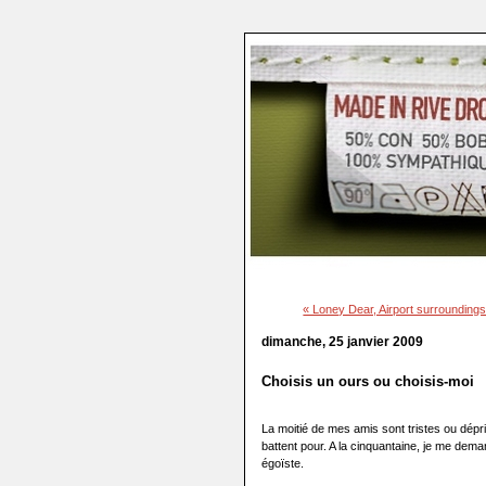
« Loney Dear, Airport surrounding
dimanche, 25 janvier 2009
Choisis un ours ou choisis-moi
La moitié de mes amis sont tristes ou dép
battent pour. A la cinquantaine, je me demande
égoïste.