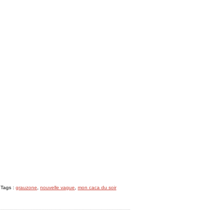
 Tags :
grauzone
,
nouvelle vague
,
mon caca du soir