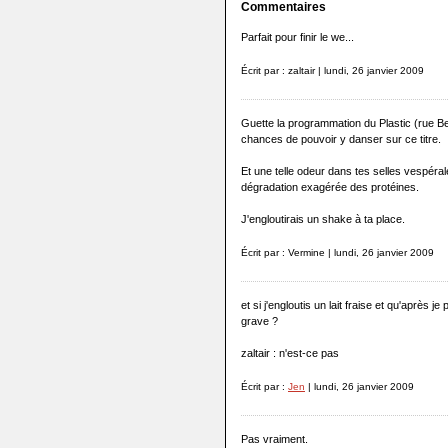
Commentaires
Parfait pour finir le we...
Écrit par : zaltair | lundi, 26 janvier 2009
Guette la programmation du Plastic (rue Be
chances de pouvoir y danser sur ce titre.
Et une telle odeur dans tes selles vespér
dégradation exagérée des protéines.
J'engloutirais un shake à ta place.
Écrit par : Vermine | lundi, 26 janvier 2009
et si j'engloutis un lait fraise et qu'après 
grave ?
zaltair : n'est-ce pas
Écrit par :
Jen
| lundi, 26 janvier 2009
Pas vraiment.