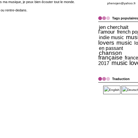
as ma musique, je peux bien écouter tout le monde.
phenojen@yahoo.fr
ou rentre-dedans.
Tags populaires
jen cherchait
l'amour
french po
mus
indie music
lovers
music
l
en passant
chanson
française
franc
music lov
2017
Traduction