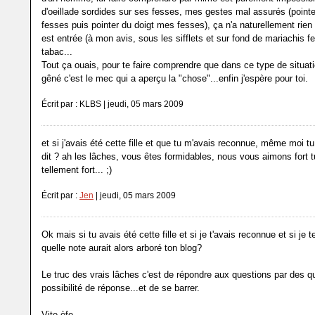
d'oeillade sordides sur ses fesses, mes gestes mal assurés (pointe
fesses puis pointer du doigt mes fesses), ça n'a naturellement rien 
est entrée (à mon avis, sous les sifflets et sur fond de mariachis f
tabac...
Tout ça ouais, pour te faire comprendre que dans ce type de situati
gêné c'est le mec qui a aperçu la "chose"...enfin j'espère pour toi.
Écrit par : KLBS | jeudi, 05 mars 2009
et si j'avais été cette fille et que tu m'avais reconnue, même moi tu 
dit ? ah les lâches, vous êtes formidables, nous vous aimons fort t
tellement fort... ;)
Écrit par :
Jen
| jeudi, 05 mars 2009
Ok mais si tu avais été cette fille et si je t'avais reconnue et si je te
quelle note aurait alors arboré ton blog?
Le truc des vrais lâches c'est de répondre aux questions par des 
possibilité de réponse...et de se barrer.
Vite èfe.