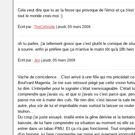
Cela veut dire que tu as la fesse qui provoque de l'émoi et ça n'es
tout le monde crois-moi :)
Écrit par :
TheCélinette
| jeudi, 05 mars 2009
oh tu parles, j'ai tellement grossi que c'est plutôt le comique de situ
à sourire, enfin je préfère que ça m'arrive le matin tôt qu'à 18h hein 
Écrit par :
Jen
| jeudi, 05 mars 2009
Vache de coïncidence... C'est arrivé à une fille qui me précédait ce
Boul'vard Magenta. Je me suis retrouvé piégé par cette vision furtiv
lui dire. L'interpeller pour le signaler c'était inenvisageable. C'était lu
comprendre que j'avais vu, et que si j'avais vu c'est parce que, pens
passe ma vie à mater des culs. Ne rien dire, c'est laisser la sale b
autre, plus sûr de lui et improbable mais surtout la laisser se rouler
teuhon...
Du coup j'ai juste essayé, tiraillé entre la gêne dérivée et la tentatio
baissée, de lui faire comprendre sa situation au moment où elle se 
entrer dans un tabac-PMU. Et ça n'a pas fonctionné. Tout simplem
d'un homme, lui faire comprendre par mime est purement impossib