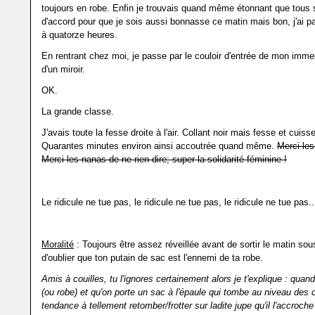
toujours en robe. Enfin je trouvais quand même étonnant que tous 
d'accord pour que je sois aussi bonnasse ce matin mais bon, j'ai p
à quatorze heures.
En rentrant chez moi, je passe par le couloir d'entrée de mon imme
d'un miroir.
OK.
La grande classe.
J'avais toute la fesse droite à l'air. Collant noir mais fesse et cuisse 
Quarantes minutes environ ainsi accoutrée quand même.
Merci le
Merci les nanas de ne rien dire; super la solidarité féminine !
Le ridicule ne tue pas, le ridicule ne tue pas, le ridicule ne tue pas..
Moralité
: Toujours être assez réveillée avant de sortir le matin sou
d'oublier que ton putain de sac est l'ennemi de ta robe.
Amis à couilles, tu l'ignores certainement alors je t'explique : quan
(ou robe) et qu'on porte un sac à l'épaule qui tombe au niveau des 
tendance à tellement retomber/frotter sur ladite jupe qu'il l'accroche