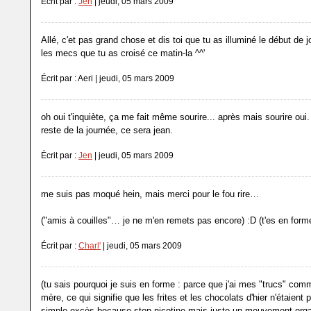
Écrit par :
Jen
| jeudi, 05 mars 2009
Allé, c'et pas grand chose et dis toi que tu as illuminé le début de 
les mecs que tu as croisé ce matin-la ^^'
Écrit par : Aeri | jeudi, 05 mars 2009
oh oui t'inquiète, ça me fait même sourire... après mais sourire oui.
reste de la journée, ce sera jean.
Écrit par :
Jen
| jeudi, 05 mars 2009
me suis pas moqué hein, mais merci pour le fou rire…
("amis à couilles"… je ne m'en remets pas encore) :D (t'es en forme
Écrit par :
Charl'
| jeudi, 05 mars 2009
(tu sais pourquoi je suis en forme : parce que j'ai mes "trucs" com
mère, ce qui signifie que les frites et les chocolats d'hier n'étaient 
simple excès because stop nicotine mais juste un mouvement orga