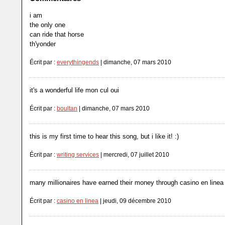
i am
the only one
can ride that horse
th'yonder
Écrit par :
everythingends
| dimanche, 07 mars 2010
it's a wonderful life mon cul oui
Écrit par :
boultan
| dimanche, 07 mars 2010
this is my first time to hear this song, but i like it! :)
Écrit par :
writing services
| mercredi, 07 juillet 2010
many millionaires have earned their money through casino en linea
Écrit par :
casino en linea
| jeudi, 09 décembre 2010