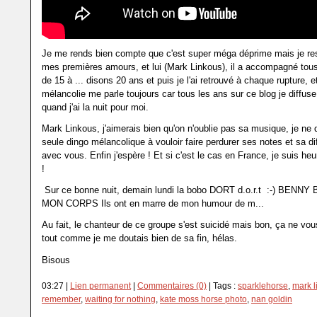
Je me rends bien compte que c'est super méga déprime mais je res
mes premières amours, et lui (Mark Linkous), il a accompagné to
de 15 à ... disons 20 ans et puis je l'ai retrouvé à chaque rupture, 
mélancolie me parle toujours car tous les ans sur ce blog je diffu
quand j'ai la nuit pour moi.
Mark Linkous, j'aimerais bien qu'on n'oublie pas sa musique, je ne d
seule dingo mélancolique à vouloir faire perdurer ses notes et sa dif
avec vous. Enfin j'espère ! Et si c'est le cas en France, je suis heu
!
Sur ce bonne nuit, demain lundi la bobo DORT d.o.r.t :-) BENN
MON CORPS Ils ont en marre de mon humour de m...
Au fait, le chanteur de ce groupe s'est suicidé mais bon, ça ne vo
tout comme je me doutais bien de sa fin, hélas.
Bisous
03:27 |
Lien permanent
|
Commentaires (0)
| Tags :
sparklehorse
,
mark l
remember
,
waiting for nothing
,
kate moss horse photo
,
nan goldin