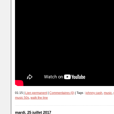
01:15 |
Lien permanent
|
Commentaires (0)
| Tags :
johnny cash
,
music
,
music 50s
,
walk the line
mardi, 25 juillet 2017