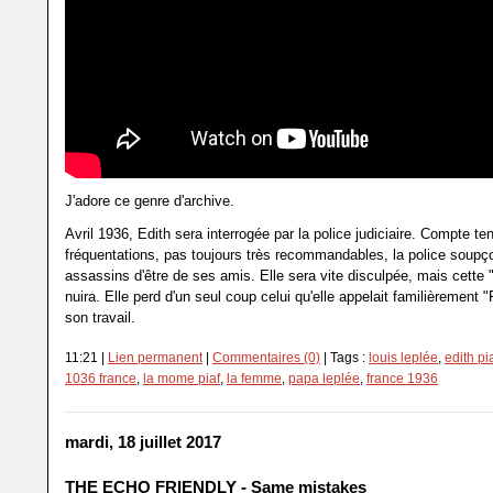
J'adore ce genre d'archive.
Avril 1936, Edith sera interrogée par la police judiciaire. Compte t
fréquentations, pas toujours très recommandables, la police soupç
assassins d'être de ses amis. Elle sera vite disculpée, mais cette "p
nuira. Elle perd d'un seul coup celui qu'elle appelait familièrement 
son travail.
11:21 |
Lien permanent
|
Commentaires (0)
| Tags :
louis leplée
,
edith pi
1036 france
,
la mome piaf
,
la femme
,
papa leplée
,
france 1936
mardi, 18 juillet 2017
THE ECHO FRIENDLY - Same mistakes