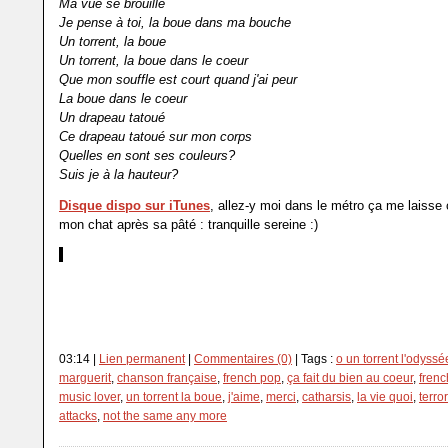
Ma vue se brouille
Je pense à toi, la boue dans ma bouche
Un torrent, la boue
Un torrent, la boue dans le coeur
Que mon souffle est court quand j'ai peur
La boue dans le coeur
Un drapeau tatoué
Ce drapeau tatoué sur mon corps
Quelles en sont ses couleurs?
Suis je à la hauteur?
Disque dispo sur iTunes
, allez-y moi dans le métro ça me lais
mon chat après sa pâté : tranquille sereine :)
Luttez pour votre liberté, ce n'est jamais acquis. Soyons à la hauteu
des morts que certains ont tendance à oublier, restez libres, resto
Message à la mer....
03:14 |
Lien permanent
|
Commentaires (0)
| Tags :
o un torrent l'odyssé
marguerit
,
chanson française
,
french pop
,
ça fait du bien au coeur
,
frenc
music lover
,
un torrent la boue
,
j'aime
,
merci
,
catharsis
,
la vie quoi
,
terro
attacks
,
not the same any more