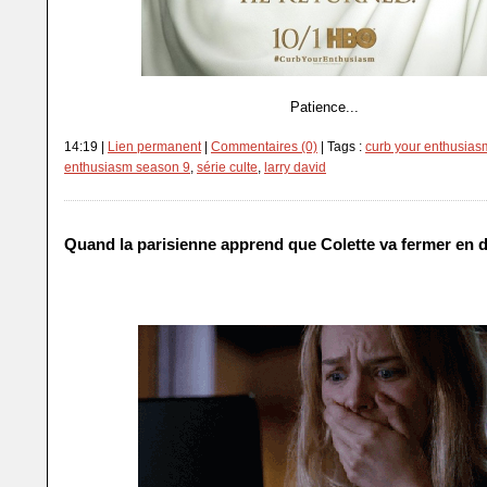
Patience...
14:19 |
Lien permanent
|
Commentaires (0)
| Tags :
curb your enthusias
enthusiasm season 9
,
série culte
,
larry david
Quand la parisienne apprend que Colette va fermer en