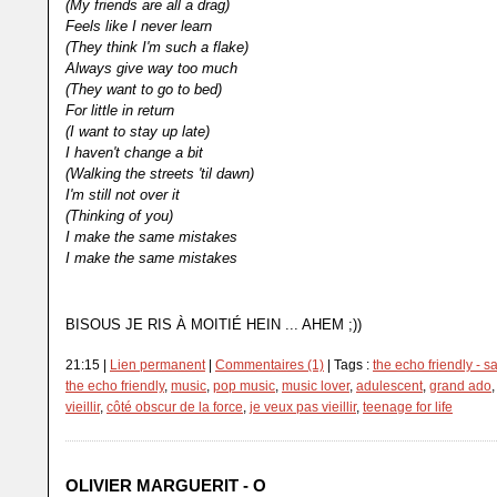
(My friends are all a drag)
Feels like I never learn
(They think I'm such a flake)
Always give way too much
(They want to go to bed)
For little in return
(I want to stay up late)
I haven't change a bit
(Walking the streets 'til dawn)
I'm still not over it
(Thinking of you)
I make the same mistakes
I make the same mistakes
BISOUS JE RIS À MOITIÉ HEIN ... AHEM ;))
21:15 |
Lien permanent
|
Commentaires (1)
| Tags :
the echo friendly - 
the echo friendly
,
music
,
pop music
,
music lover
,
adulescent
,
grand ado
vieillir
,
côté obscur de la force
,
je veux pas vieillir
,
teenage for life
OLIVIER MARGUERIT - O