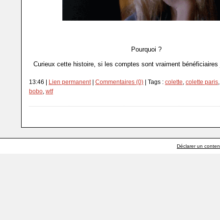
Pourquoi ?
Curieux cette histoire, si les comptes sont vraiment bénéficiaires 
13:46 |
Lien permanent
|
Commentaires (0)
| Tags :
colette
,
colette paris
bobo
,
wtf
Déclarer un contenu 