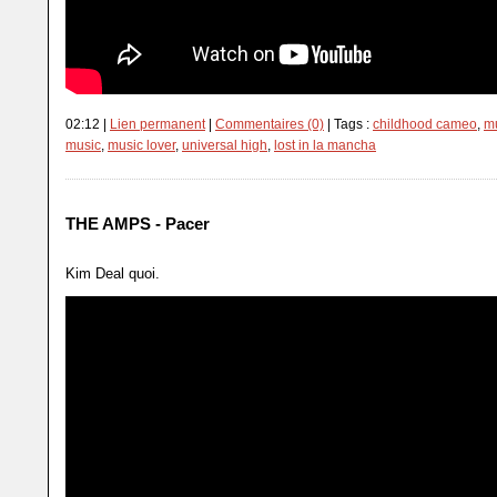
02:12 |
Lien permanent
|
Commentaires (0)
| Tags :
childhood cameo
,
mu
music
,
music lover
,
universal high
,
lost in la mancha
THE AMPS - Pacer
Kim Deal quoi.