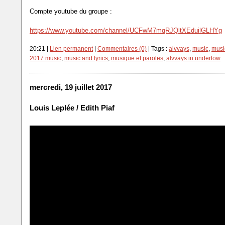
Compte youtube du groupe :
https://www.youtube.com/channel/UCFwM7mqRJQltXEduilGLHYg
20:21 |
Lien permanent
|
Commentaires (0)
| Tags :
alvvays
,
music
,
musi
2017 music
,
music and lyrics
,
musique et paroles
,
alvvays in undertow
mercredi, 19 juillet 2017
Louis Leplée / Edith Piaf