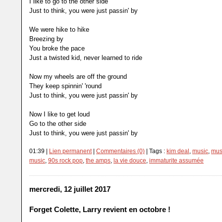
I like to go to the other side
Just to think, you were just passin' by
We were hike to hike
Breezing by
You broke the pace
Just a twisted kid, never learned to ride
Now my wheels are off the ground
They keep spinnin' 'round
Just to think, you were just passin' by
Now I like to get loud
Go to the other side
Just to think, you were just passin' by
01:39 |
Lien permanent
|
Commentaires (0)
| Tags :
kim deal
,
music
,
mus
music
,
90s rock pop
,
the amps
,
la vie douce
,
immaturite assumée
mercredi, 12 juillet 2017
Forget Colette, Larry revient en octobre !