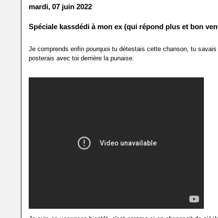
mardi, 07 juin 2022
Spéciale kassdédi à mon ex (qui répond plus et bon vent
Je comprends enfin pourquoi tu détestais cette chanson, tu savais q
posterais avec toi derrière la punaise.