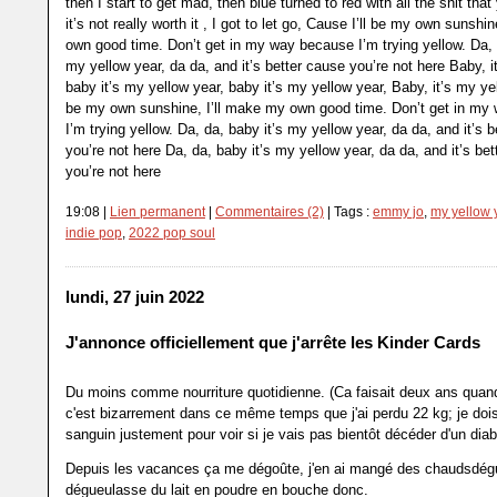
then I start to get mad, then blue turned to red with all the shit that
it’s not really worth it , I got to let go, Cause I’ll be my own sunshi
own good time. Don’t get in my way because I’m trying yellow. Da, 
my yellow year, da da, and it’s better cause you’re not here Baby, i
baby it’s my yellow year, baby it’s my yellow year, Baby, it’s my ye
be my own sunshine, I’ll make my own good time. Don’t get in my
I’m trying yellow. Da, da, baby it’s my yellow year, da da, and it’s 
you’re not here Da, da, baby it’s my yellow year, da da, and it’s be
you’re not here
19:08 |
Lien permanent
|
Commentaires (2)
| Tags :
emmy jo
,
my yellow 
indie pop
,
2022 pop soul
lundi, 27 juin 2022
J'annonce officiellement que j'arrête les Kinder Cards
Du moins comme nourriture quotidienne. (Ca faisait deux ans qua
c'est bizarrement dans ce même temps que j'ai perdu 22 kg; je dois 
sanguin justement pour voir si je vais pas bientôt décéder d'un diabè
Depuis les vacances ça me dégoûte, j'en ai mangé des chaudsdégu
dégueulasse du lait en poudre en bouche donc.