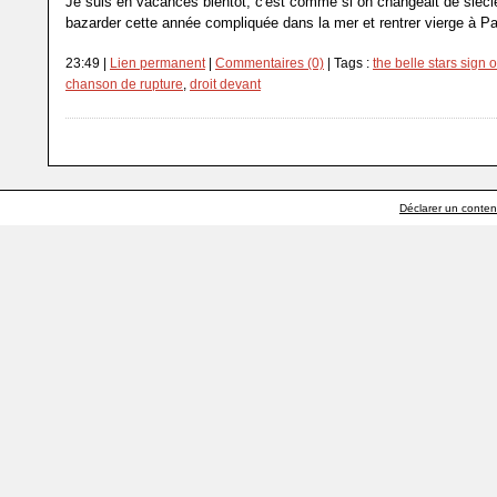
Je suis en vacances bientôt, c'est comme si on changeait de siècle
bazarder cette année compliquée dans la mer et rentrer vierge à Pa
23:49 |
Lien permanent
|
Commentaires (0)
| Tags :
the belle stars sign o
chanson de rupture
,
droit devant
Déclarer un contenu 