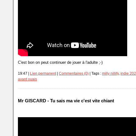
C'est bon on peut continuer de jouer à l'adulte ;-)
19:47 |
Lien permanent
|
Commentaires (0)
| Tags :
milly nillify
,
indie 20
avant ouais
Mr GISCARD - Tu sais ma vie c'est vite chiant