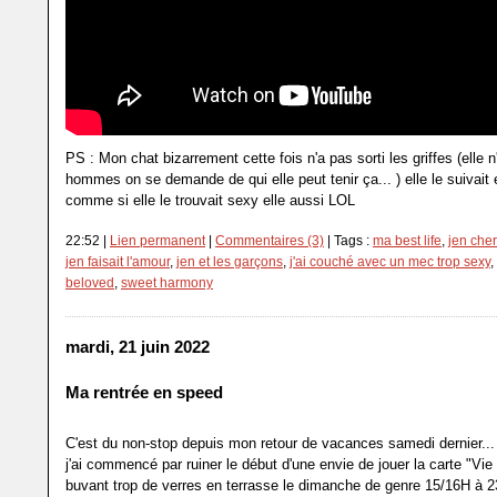
PS : Mon chat bizarrement cette fois n'a pas sorti les griffes (elle 
hommes on se demande de qui elle peut tenir ça... ) elle le suivait e
comme si elle le trouvait sexy elle aussi LOL
22:52 |
Lien permanent
|
Commentaires (3)
| Tags :
ma best life
,
jen cher
jen faisait l'amour
,
jen et les garçons
,
j'ai couché avec un mec trop sexy
,
beloved
,
sweet harmony
mardi, 21 juin 2022
Ma rentrée en speed
C'est du non-stop depuis mon retour de vacances samedi dernier.
j'ai commencé par ruiner le début d'une envie de jouer la carte "Vie 
buvant trop de verres en terrasse le dimanche de genre 15/16H à 2