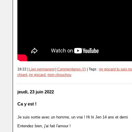
18:22 |
Lien permanent
|
Commentaires (2)
| Tags :
mr giscard tu sais ma 
chiant
,
mr giscard
,
mon chouchou
jeudi, 23 juin 2022
Ca y est !
Je suis sortie avec un homme, un vrai ! Hi hi Jen 14 ans et demi
Entendez bien, j'ai fait l'amour !