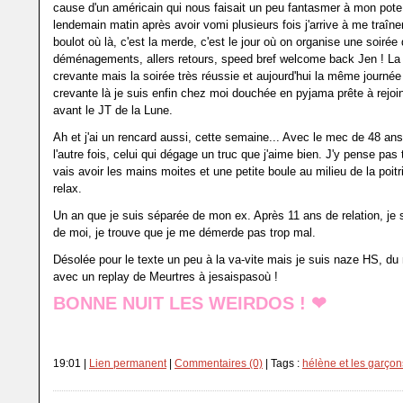
cause d'un américain qui nous faisait un peu fantasmer à mon pote
lendemain matin après avoir vomi plusieurs fois j'arrive à me traîne
boulot où là, c'est la merde, c'est le jour où on organise une soirée
déménagements, allers retours, speed bref welcome back Jen ! La 
crevante mais la soirée très réussie et aujourd'hui la même journé
crevante là je suis enfin chez moi douchée en pyjama prête à rejo
avant le JT de la Lune.
Ah et j'ai un rencard aussi, cette semaine... Avec le mec de 48 an
l'autre fois, celui qui dégage un truc que j'aime bien. J'y pense pas 
vais avoir les mains moites et une petite boule au milieu de la poit
relax.
Un an que je suis séparée de mon ex. Après 11 ans de relation, je 
de moi, je trouve que je me démerde pas trop mal.
Désolée pour le texte un peu à la va-vite mais je suis naze HS, du 
avec un replay de Meurtres à jesaispasoù !
BONNE NUIT LES WEIRDOS ! ❤︎
19:01 |
Lien permanent
|
Commentaires (0)
| Tags :
hélène et les garçon